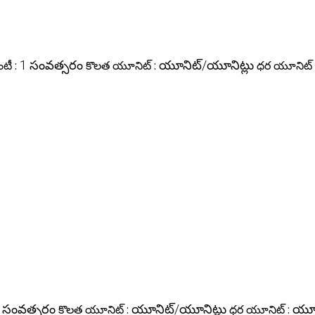
టీ :
1 సంవత్సరం
కొలత యూనిట్ :
యూనిట్/యూనిట్లు
ధర యూనిట్ 
 సంవత్సరం
కొలత యూనిట్ :
యూనిట్/యూనిట్లు
ధర యూనిట్ :
యూన