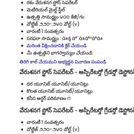
రకం
వేరుశనగ స్టోన్ సెపరేటర్
మెటీరియల్
మైల్డ్ స్టీల్
ఉత్పత్తి సామర్థ్యం
౪౦౦ కేజీ/గం
వోల్టేజ్
౨౨౦-౨౪౦ వోల్ట్ (v)
వారంటీ
1 సంవత్సరం
సరఫరా సామర్ధ్యం :
à±§ à°¨à±à°²à°à±
మరింత వీక్షించడానికి క్లిక్ చేయండి
మీ ఉత్పత్తిని భాగస్వామ్యం చేయండి:
తిరిగి కాల్ చేయమని అభ్యర్థన
విచారణ పంపండి
వేరుశనగ స్టోన్ సెపరేటర్ - అస్పిరేటర్తో గ్రేడర్తో 
ధర యూనిట్
యూనిట్/యూనిట్లు
కొలత యూనిట్
యూనిట్/యూనిట్లు
కనీస ఆర్డర్ పరిమాణం
౧
వేరుశనగ స్టోన్ సెపరేటర్ - అస్పిరేటర్తో గ్రేడర్తో డెస్టో
వారంటీ
1 సంవత్సరం
వోల్టేజ్
౨౨౦-౨౪౦ వోల్ట్ (v)