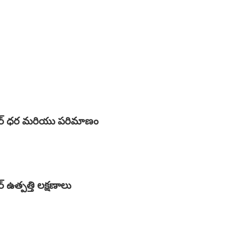
డెస్టోనర్ ధర మరియు పరిమాణం
నర్ ఉత్పత్తి లక్షణాలు