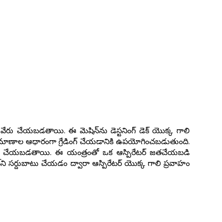
రు చేయబడతాయి. ఈ మెషిన్‌ను డెస్టనింగ్ డెక్ యొక్క గాలి
పరిమాణాల ఆధారంగా గ్రేడింగ్ చేయడానికి ఉపయోగించబడుతుంది.
ఖరారు చేయబడతాయి. ఈ యంత్రంతో ఒక ఆస్పిరేటర్ జతచేయబడి
ి సర్దుబాటు చేయడం ద్వారా ఆస్పిరేటర్ యొక్క గాలి ప్రవాహం