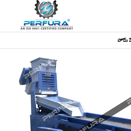
హోమ్ ప