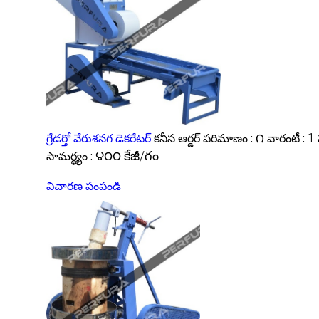
గ్రేడర్తో వేరుశనగ డెకరేటర్
కనీస ఆర్డర్ పరిమాణం :
౧
వారంటీ :
1
సామర్థ్యం :
౪౦౦ కేజీ/గం
విచారణ పంపండి