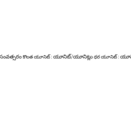
 సంవత్సరం
కొలత యూనిట్ :
యూనిట్/యూనిట్లు
ధర యూనిట్ :
యూని