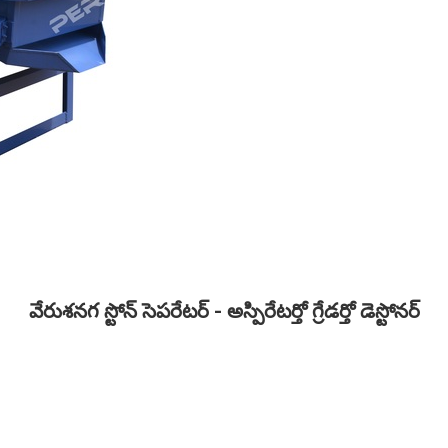
వేరుశనగ స్టోన్ సెపరేటర్ - అస్పిరేటర్తో గ్రేడర్తో డెస్టోనర్