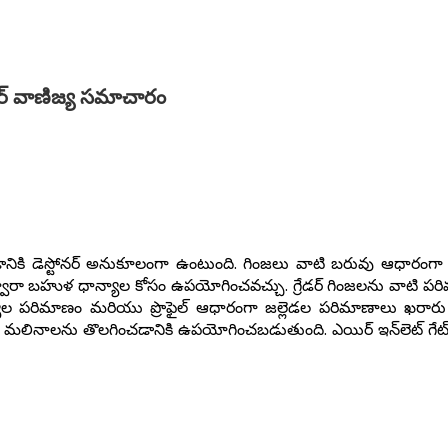
స్టోనర్ వాణిజ్య సమాచారం
కి డెస్టోనర్ అనుకూలంగా ఉంటుంది. గింజలు వాటి బరువు ఆధారంగా వే
ద్వారా బహుళ ధాన్యాల కోసం ఉపయోగించవచ్చు. గ్రేడర్ గింజలను వాటి 
. ధాన్యాల పరిమాణం మరియు ప్రొఫైల్ ఆధారంగా జల్లెడల పరిమాణాలు 
 మలినాలను తొలగించడానికి ఉపయోగించబడుతుంది. ఎయిర్ ఇన్‌లెట్ గేట్‌న