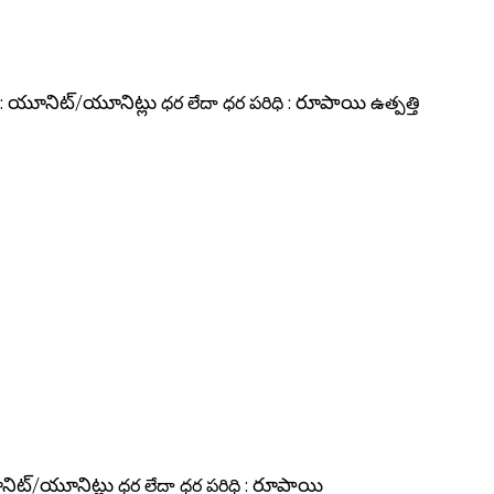
:
యూనిట్/యూనిట్లు
ధర లేదా ధర పరిధి :
రూపాయి
ఉత్పత్తి
ిట్/యూనిట్లు
ధర లేదా ధర పరిధి :
రూపాయి