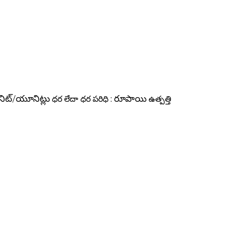
ట్/యూనిట్లు
ధర లేదా ధర పరిధి :
రూపాయి
ఉత్పత్తి