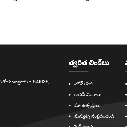
త్వరిత లింక్‌లు
స్ట్,కోయంబత్తూరు - 641035,
హోమ్ పేజీ
కంపెనీ వివరాలు
మా ఉత్పత్తులు
మమ్మల్ని సంప్రదించండి
సైట్ మ్యాప్