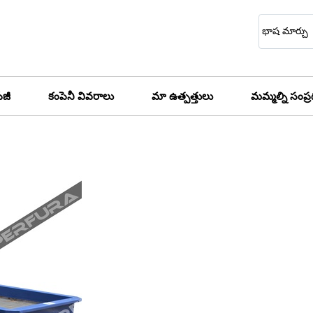
భాష మార్చు
ేజీ
కంపెనీ వివరాలు
మా ఉత్పత్తులు
మమ్మల్ని సంప్