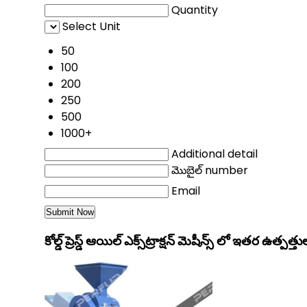
Quantity
Select Unit
50
100
200
250
500
1000+
Additional detail
మొబైల్ number
Email
కోల్డ్ ప్రెస్డ్ ఆయిల్ ఎక్స్‌ట్రాక్షన్ మెషీన్స్ లో ఇతర ఉత్పత్తు