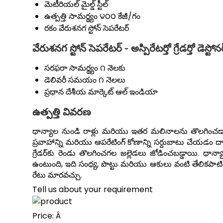
మెటీరియల్
మైల్డ్ స్టీల్
ఉత్పత్తి సామర్థ్యం
౪౦౦ కేజీ/గం
రకం
వేరుశనగ స్టోన్ సెపరేటర్
వేరుశనగ స్టోన్ సెపరేటర్ - అస్పిరేటర్తో గ్రేడర్తో డె
సరఫరా సామర్థ్యం
౧ నెలకు
డెలివరీ సమయం
౧ నెలలు
ప్రధాన దేశీయ మార్కెట్
ఆల్ ఇండియా
ఉత్పత్తి వివరణ
ధాన్యాల నుండి రాళ్లు మరియు ఇతర మలినాలను తొలగించడాని
ప్రవాహాన్ని మరియు ఆపరేటింగ్ కోణాన్ని సర్దుబాటు చేయడం 
గ్రేడర్‌కు రెండు తొలగించగల జల్లెడలు జోడించబడ్డాయి
ఉంటుంది, ఇది సంధ్య, పొట్టు మరియు ఆకులు వంటి తేలికపాటి
రేటు మారవచ్చు.
Tell us about your requirement
Price:
Â