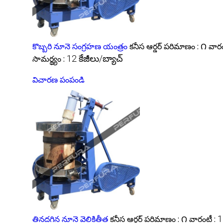
కొబ్బరి నూనె సంగ్రహణ యంత్రం
కనీస ఆర్డర్ పరిమాణం :
౧
వారం
సామర్థ్యం :
12 కేజీలు/బ్యాచ్
విచారణ పంపండి
తినదగిన నూనె వెలికితీత
కనీస ఆర్డర్ పరిమాణం :
౧
వారంటీ :
1