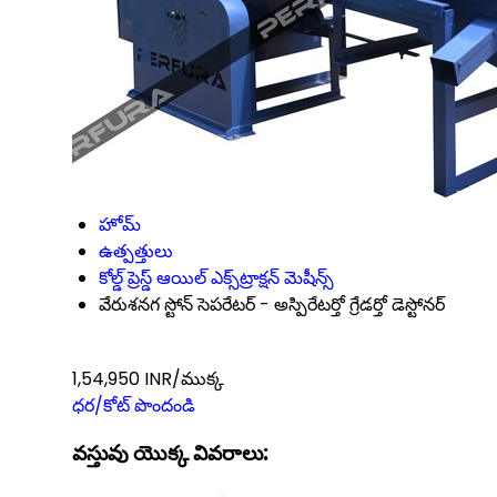
హోమ్
ఉత్పత్తులు
కోల్డ్ ప్రెస్డ్ ఆయిల్ ఎక్స్‌ట్రాక్షన్ మెషీన్స్
వేరుశనగ స్టోన్ సెపరేటర్ - అస్పిరేటర్తో గ్రేడర్తో డెస్టోనర్
1,54,950 INR/ముక్క
ధర/కోట్ పొందండి
వస్తువు యొక్క వివరాలు: