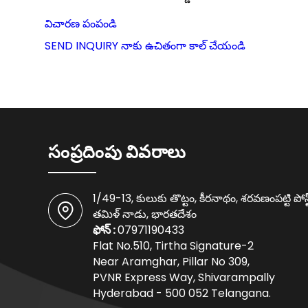
విచారణ పంపండి
SEND INQUIRY
నాకు ఉచితంగా కాల్ చేయండి
సంప్రదింపు వివరాలు
1/49-13, కులుకు తొట్టం, కీరనాథం, శరవణంపట్టి పో
తమిళ్ నాడు, భారతదేశం
ఫోన్ :
07971190433
Flat No.510, Tirtha Signature-2
Near Aramghar, Pillar No 309,
PVNR Express Way, Shivarampally
Hyderabad - 500 052 Telangana.