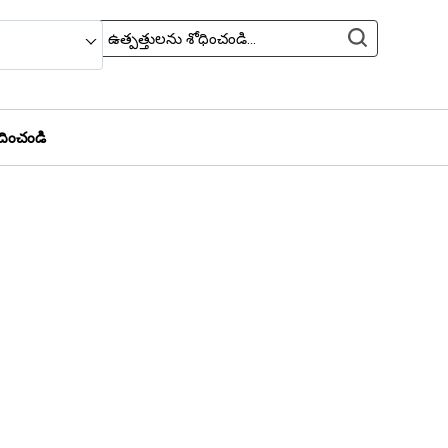
రదించండి